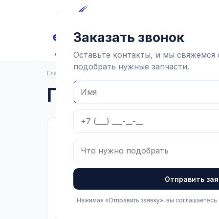
Главная
Каталог
Достав
Заказать звонок
Оставьте контакты, и мы свяжемся
подобрать нужные запчасти.
Главная
Каталог
Гомельагрокомплект
Гомельагрокомпл
Найд
Фильтры
Категории
Все категории
Отправить зая
Доильная аппаратура
(213)
Показать подкатегории Доильная аппаратура и зап
и запчасти
Нажимая «Отправить заявку», вы соглашаетесь
Доильное
(254)
АРТ
Показать подкатегории Доильное оборудование и а
оборудование и