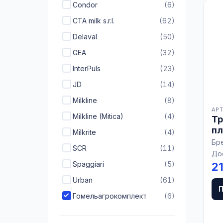
Condor
(6)
CTA milk s.r.l.
(62)
Delaval
(50)
GEA
(32)
InterPuls
(23)
JD
(14)
Milkline
(8)
АРТ
Milkline (Mitica)
(4)
Тр
п
Milkrite
(4)
мо
Бр
SCR
(11)
09
До
Spaggiari
(5)
2
Urban
(61)
Гомельагрокомплект
(6)