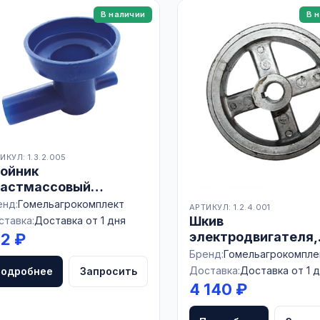
В наличии
В 
ИКУЛ: 1.3.2.005
ойник
ластмассовый
локоотвод ADS
енд:
Гомельагрокомплект
АРТИКУЛ: 1.2.4.001
.01.007
Шкив
ставка:
Доставка от 1 дня
электродвигателя,
12 ₽
алюминиевый, УВА
Бренд:
Гомельагрокомпле
00.056, БЕЛАРУСЬ
Доставка:
Доставка от 1 
Подробнее
Запросить
4 140 ₽