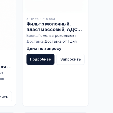
АРТИКУЛ: 7.1.0.003
Фильтр молочный,
пластмассовый, АДС
09.03.000, БЕЛАРУСЬ
Бренд:
Гомельагрокомплект
Доставка:
Доставка от 1 дня
Цена по запросу
Подробнее
Запросить
ля с
кт
дня
сить