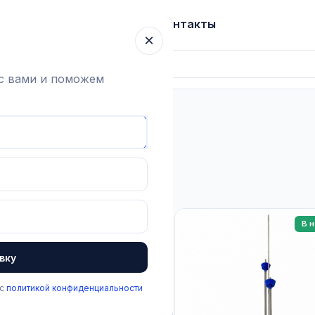
ка
Гарантия
О компании
Блог
Контакты
×
 с вами и поможем
ект
ено товаров:
6
В наличии
В 
вку
части
 с
политикой конфиденциальности
ИКУЛ: 1.3.2.001
грегаты