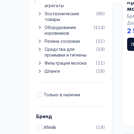
К
агрегаты
мо
Зоотехнические
(96)
3 
Бр
Показать подкатегории Зоотехнические товары
товары
11
До
Оборудование
(114)
2
Показать подкатегории Оборудование коровников
коровников
Резина сосковая
(21)
Показать подкатегории Резина сосковая
Средства для
(19)
Показать подкатегории Средства для промывки и г
промывки и гигиены
Фильтрация молока
(21)
Показать подкатегории Фильтрация молока
Шланги
(18)
Показать подкатегории Шланги
Только в наличии
Бренд
Afimilk
(19)