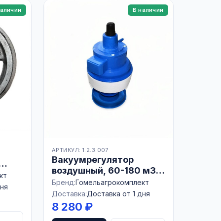
наличии
В наличии
АРТИКУЛ: 1.2.3.007
Вакуумрегулятор
воздушный, 60-180 м3/
кт
ч, УДА 03.04.000,
Бренд:
Гомельагрокомплект
дня
БЕЛАРУСЬ
Доставка:
Доставка от 1 дня
8 280 ₽