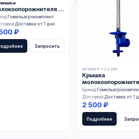
рышка
локоопорожнителя с
электродами УДА
енд:
Гомельагрокомплект
.02.000-01
ставка:
Доставка от 1 дня
 500 ₽
Подробнее
Запросить
игиены
АРТИКУЛ: 1.3.2.001
Крышка
молокоопорожните
3 электродами
Бренд:
Гомельагрокомпле
11.02.000-01
Доставка:
Доставка от 1 
2 500 ₽
Подробнее
Запро