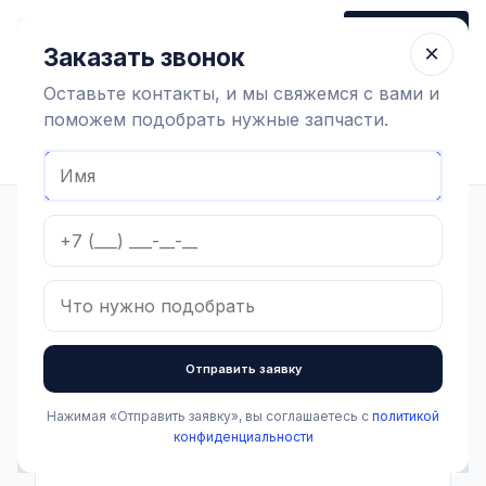
+7 (910) 320 79 45
Заказать звонок
Пн-Пт 9:00-18:00
×
Заказать звонок
Оставьте контакты, и мы свяжемся с вами и
поможем подобрать нужные запчасти.
Найти оборудование
Главная
Каталог
Весь каталог
Фильтры
Отправить заявку
Категории
Все категории
Нажимая «Отправить заявку», вы соглашаетесь с
политикой
конфиденциальности
Доильная аппаратура и запчасти
Показать подкатегории Доильная аппаратура и запчасти
(213)