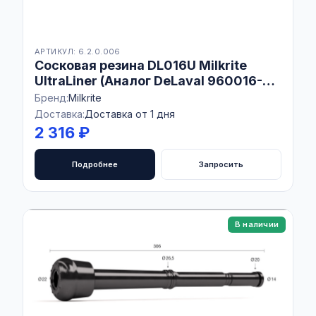
АРТИКУЛ: 6.2.0.006
Сосковая резина DL016U Milkrite
UltraLiner (Аналог DeLaval 960016-
01), Комплект 4 шт
Бренд:
Milkrite
Доставка:
Доставка от 1 дня
2 316 ₽
Подробнее
Запросить
В наличии