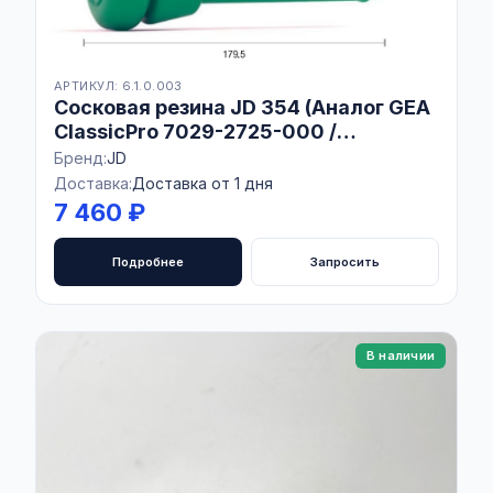
АРТИКУЛ: 6.1.0.003
Сосковая резина JD 354 (Аналог GEA
ClassicPro 7029-2725-000 /
STIMULOR M22)
Бренд:
JD
Доставка:
Доставка от 1 дня
7 460 ₽
Подробнее
Запросить
В наличии