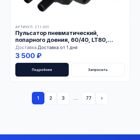
АРТИКУЛ: 2.1.1.001
Пульсатор пневматический,
попарного доения, 60/40, LT80,
(аналог InterPuls), КИТАЙ
Доставка:
Доставка от 1 дня
3 500 ₽
Подробнее
Запросить
1
2
3
…
77
›