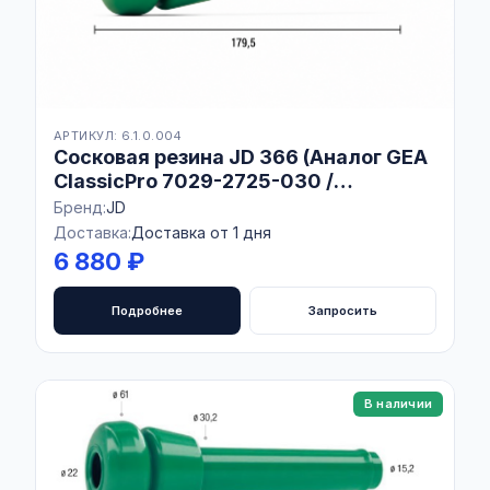
АРТИКУЛ: 6.1.0.004
Сосковая резина JD 366 (Аналог GEA
ClassicPro 7029-2725-030 /
STIMULOR S20)
Бренд:
JD
Доставка:
Доставка от 1 дня
6 880 ₽
Подробнее
Запросить
В наличии