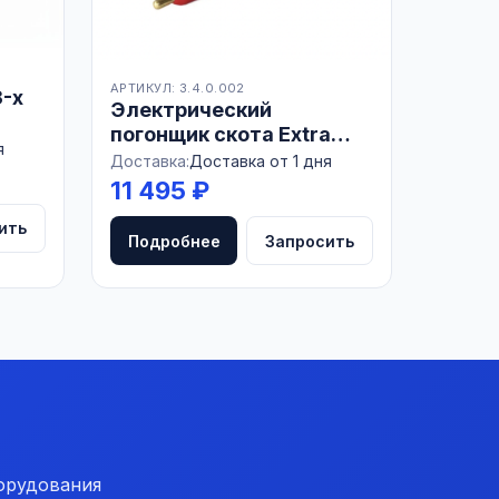
АРТИКУЛ: 3.4.0.002
3-х
Электрический
погонщик скота Extra
я
Shock 2500, c насадкой
Доставка:
Доставка от 1 дня
71 см
11 495 ₽
ить
Подробнее
Запросить
орудования