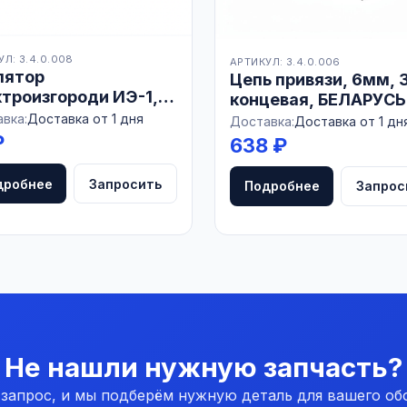
Л: 3.4.0.008
АРТИКУЛ: 3.4.0.006
лятор
Цепь привязи, 6мм, 
троизгороди ИЭ-1,
концевая, БЕЛАРУСЬ
АРУСЬ
вка:
Доставка от 1 дня
Доставка:
Доставка от 1 дн
₽
638 ₽
дробнее
Запросить
Подробнее
Запрос
Не нашли нужную запчасть?
 запрос, и мы подберём нужную деталь для вашего об