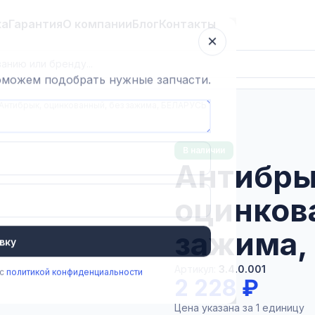
ка
Гарантия
О компании
Блог
Контакты
×
поможем подобрать нужные запчасти.
Антибрык, оцинкованный, без зажима, БЕЛАРУСЬ
В наличии
Антибры
оцинков
зажима,
вку
Артикул:
3.4.0.001
 с
политикой конфиденциальности
2 228 ₽
Цена указана за 1 единицу