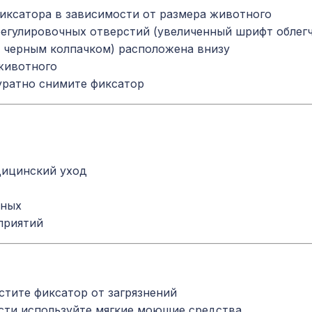
иксатора в зависимости от размера животного
егулировочных отверстий (увеличенный шрифт облегч
с черным колпачком) расположена внизу
животного
уратно снимите фиксатор
дицинский уход
тных
приятий
стите фиксатор от загрязнений
сти используйте мягкие моющие средства