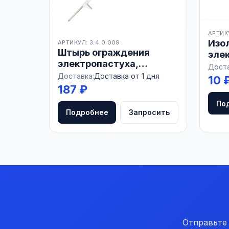
АРТИКУ
Изо
АРТИКУЛ: 3.4.0.009
Штырь ограждения
элек
электропастуха,
БЕЛ
Доста
пластмассовый, 105см,
Доставка:
Доставка от 1 дня
10 
БЕЛАРУСЬ
187 ₽
По
Подробнее
Запросить
Отправьте