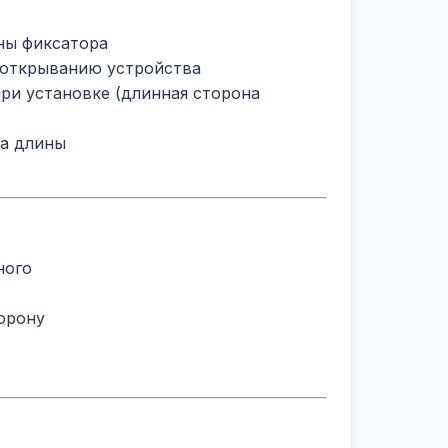
ны фиксатора
 открыванию устройства
ри установке (длинная сторона
ка длины
ного
орону