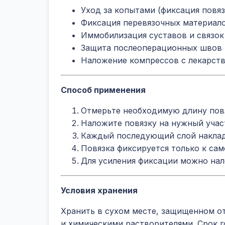
Уход за копытами (фиксация повяз
Фиксация перевязочных материало
Иммобилизация суставов и связок
Защита послеоперационных швов
Наложение компрессов с лекарст
Способ применения
Отмерьте необходимую длину повя
Наложите повязку на нужный учас
Каждый последующий слой накла
Повязка фиксируется только к са
Для усиления фиксации можно на
Условия хранения
Хранить в сухом месте, защищенном от
и химическими растворителями. Срок г