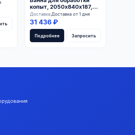
Ванна для обработки
я
копыт, 2050х840х187,
200л, БЕЛАРУСЬ
Доставка:
Доставка от 1 дня
31 436 ₽
ить
Подробнее
Запросить
орудования