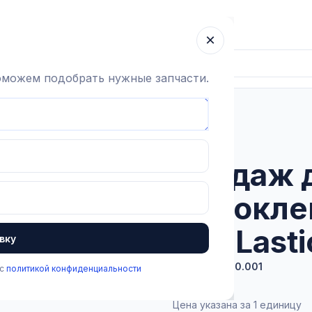
ка
Гарантия
О компании
Блог
Контакты
×
поможем подобрать нужные запчасти.
пыт
Бандаж для копыт самоклеющийся, VETLastic
В наличии
Бандаж 
самокле
VETLasti
вку
Артикул:
3.2.0.001
 с
политикой конфиденциальности
140 ₽
Цена указана за 1 единицу