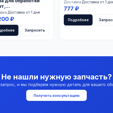
на для обработки
ГЕРМАНИЯ
Доставка:
Доставка от 1 дн
ыт,
777 ₽
0х810х150мм, 200л,
вка:
Доставка от 1 дня
СИЯ
200 ₽
Подробнее
Запрос
дробнее
Запросить
Не нашли нужную запчасть?
 запрос, и мы подберём нужную деталь для вашего об
Получить консультацию