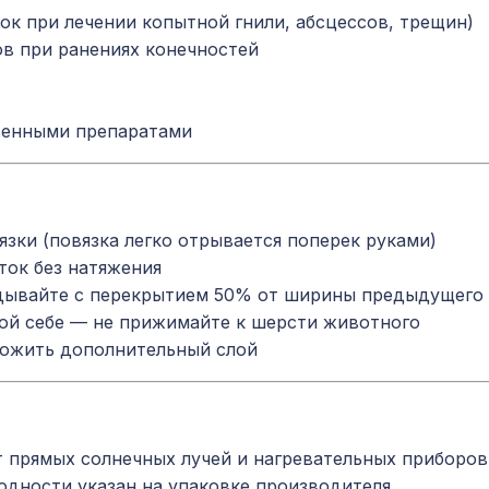
ок при лечении копытной гнили, абсцессов, трещин)
в при ранениях конечностей
венными препаратами
зки (повязка легко отрывается поперек руками)
ток без натяжения
дывайте с перекрытием 50% от ширины предыдущего
мой себе — не прижимайте к шерсти животного
ложить дополнительный слой
 прямых солнечных лучей и нагревательных приборов.
одности указан на упаковке производителя.