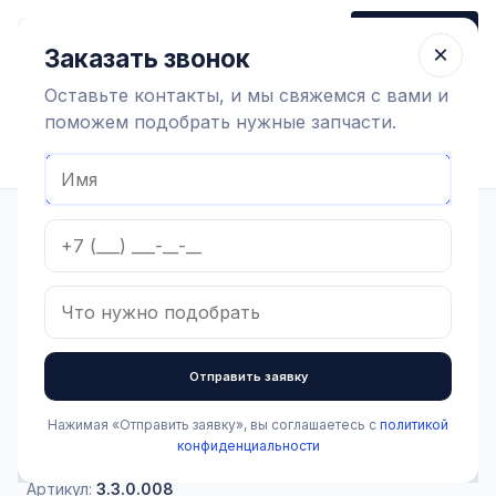
+7 (910) 320 79 45
Заказать звонок
Пн-Пт 9:00-18:00
×
Заказать звонок
Оставьте контакты, и мы свяжемся с вами и
поможем подобрать нужные запчасти.
Найти оборудование
Главная
Каталог
Зоотехнические товары
Маркировка животных
Бирка ушная, 60х80мм, двойная, под щипцы, пустая, большая,
Россия
В наличии
Отправить заявку
Бирка ушная, 60х80мм,
двойная, под щипцы,
Нажимая «Отправить заявку», вы соглашаетесь с
политикой
конфиденциальности
пустая, большая, Россия
Артикул:
3.3.0.008