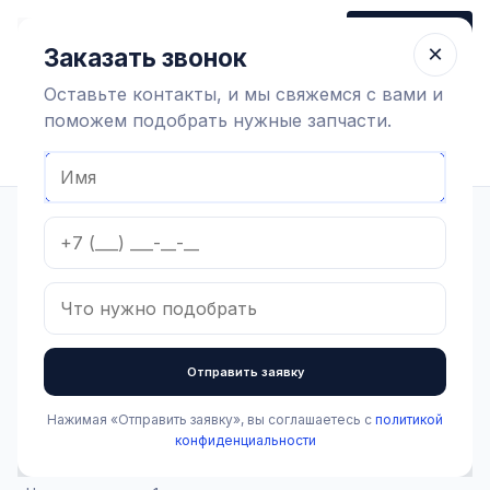
+7 (910) 320 79 45
Заказать звонок
Пн-Пт 9:00-18:00
×
Заказать звонок
Оставьте контакты, и мы свяжемся с вами и
поможем подобрать нужные запчасти.
Найти оборудование
Главная
Каталог
Доильное оборудование и агрегаты
Вакуумная система
Вакуумные установки
Вакуумная установка GPV 1500
В наличии
Вакуумная установка
Отправить заявку
GPV 1500
Нажимая «Отправить заявку», вы соглашаетесь с
политикой
Артикул:
1.2.1.002
Бренд:
CTA milk s.r.l.
конфиденциальности
242 000 ₽