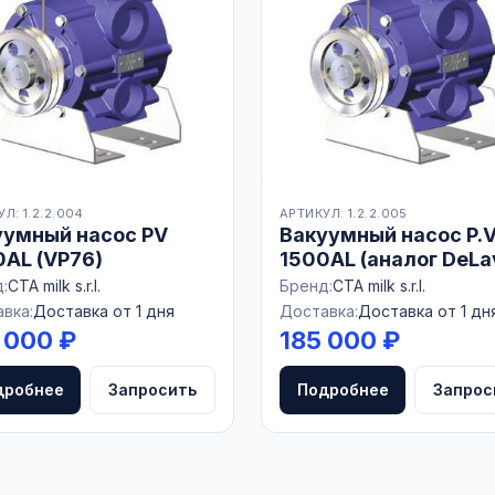
Л: 1.2.2.004
АРТИКУЛ: 1.2.2.005
уумный насос PV
Вакуумный насос P.V
0AL (VP76)
1500AL (аналог DeLa
VP77)
:
CTA milk s.r.l.
Бренд:
CTA milk s.r.l.
вка:
Доставка от 1 дня
Доставка:
Доставка от 1 дн
 000 ₽
185 000 ₽
дробнее
Запросить
Подробнее
Запрос