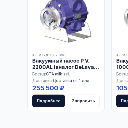
АРТИКУЛ: 1.2.2.006
АРТИКУ
Вакуумный насос P.V.
Вак
2200AL (аналог DeLaval
100
VP77/78)
Бренд:
CTA milk s.r.l.
Бренд
Доставка:
Доставка от 1 дня
Доста
255 500 ₽
105
Подробнее
Запросить
По