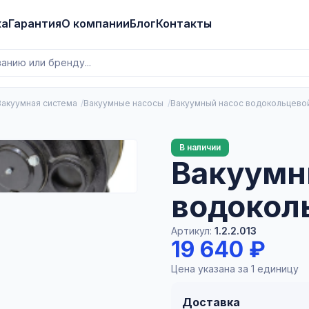
ка
Гарантия
О компании
Блог
Контакты
Вакуумная система
Вакуумные насосы
Вакуумный насос водокольцево
В наличии
Вакуумн
водокол
Артикул:
1.2.2.013
19 640 ₽
Цена указана за 1 единицу
Доставка