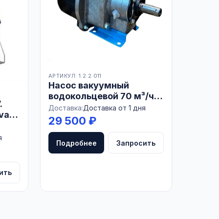
АРТИКУЛ: 1.2.2.011
Насос вакуумный
водокольцевой 70 м³/ч
.
ВВН-70А
Доставка:
Доставка от 1 дня
val
29 500 ₽
я
Подробнее
Запросить
ить