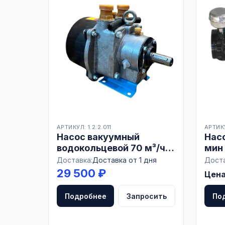
АРТИКУЛ: 1.2.2.011
АРТИКУ
Насос вакуумный
Нас
водокольцевой 70 м³/ч
мин
ВВН-70А
Доставка:
Доставка от 1 дня
Доста
29 500 ₽
Цена
Подробнее
Запросить
По