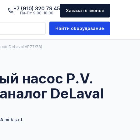
+7 (910) 320 79 45
Заказать звонок
Пн-Пт 9:00-18:00
Найти оборудование
алог DeLaval VP77/78)
й насос P.V.
аналог DeLaval
)
 milk s.r.l.