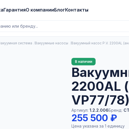
ка
Гарантия
О компании
Блог
Контакты
Вакуумная система
Вакуумные насосы
Вакуумный насос P.V. 2200AL (ан
В наличии
Вакуумны
2200AL (
VP77/78
Артикул:
1.2.2.006
Бренд:
CTA
255 500 ₽
Цена указана за 1 единицу