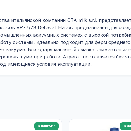
ва итальянской компании CTA milk s.r.l. представля
сосов VP77/78 DeLaval. Насос предназначен для созд
промышленных вакуумных системах с высокой потребн
боту системы, идеально подходит для ферм среднего 
 вакуума. Благодаря масляной смазке снижается изно
ровень шума при работе. Агрегат поставляется без эл
под имеющиеся условия эксплуатации.
В наличии
В н