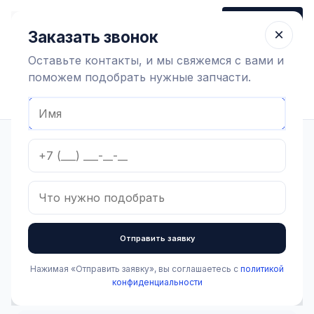
+7 (910) 320 79 45
Заказать звонок
Пн-Пт 9:00-18:00
×
Заказать звонок
Оставьте контакты, и мы свяжемся с вами и
поможем подобрать нужные запчасти.
Найти оборудование
Главная
Каталог
Вакуумный насос PV 1500
В наличии
Вакуумный насос PV
1500
Отправить заявку
Артикул:
1.2.2.001
Бренд:
CTA milk s.r.l.
135 000 ₽
Нажимая «Отправить заявку», вы соглашаетесь с
политикой
конфиденциальности
Цена указана за 1 единицу