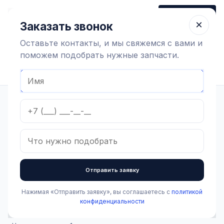
+7 (910) 320 79 45
Заказать звонок
Пн-Пт 9:00-18:00
×
Заказать звонок
Оставьте контакты, и мы свяжемся с вами и
поможем подобрать нужные запчасти.
Найти оборудование
Главная
Каталог
Доильное оборудование и агрегаты
Вакуумная система
Вакуумные насосы
Вакуумный насос PV 3300
В наличии
Вакуумный насос PV
Отправить заявку
3300
Нажимая «Отправить заявку», вы соглашаетесь с
политикой
Артикул:
1.2.2.003
Бренд:
CTA milk s.r.l.
конфиденциальности
250 000 ₽