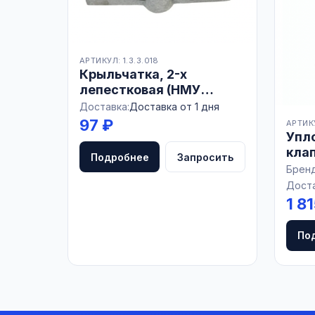
АРТИКУЛ: 1.3.3.018
Крыльчатка, 2-х
лепестковая (НМУ
01.008), пластмассовая,
Доставка:
Доставка от 1 дня
РОССИЯ
97 ₽
АРТИКУ
Упло
клап
Подробнее
Запросить
Бренд
Доста
1 8
По