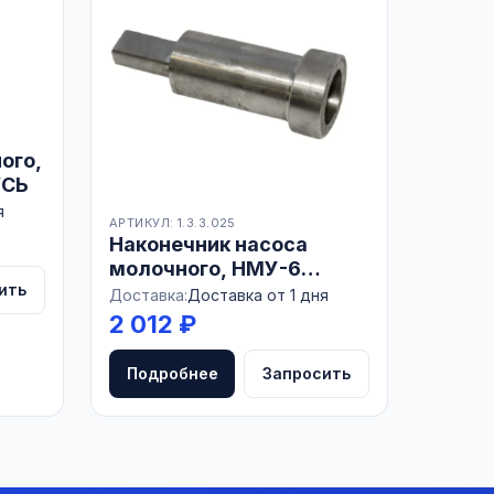
ого,
УСЬ
я
АРТИКУЛ: 1.3.3.025
Наконечник насоса
молочного, НМУ-6
ить
нерж., (длин.), БЕЛАРУСЬ
Доставка:
Доставка от 1 дня
2 012 ₽
Подробнее
Запросить