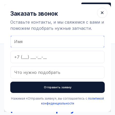
+7 (910) 320 79 45
Заказать звонок
Пн-Пт 9:00-18:00
×
Заказать звонок
Оставьте контакты, и мы свяжемся с вами и
поможем подобрать нужные запчасти.
Найти оборудование
Главная
Каталог
Доильное оборудование и агрегаты
Вакуумная система
Вакуумопровод
Втулка резиновая молочного крана д.40
В наличии
Втулка резиновая
Отправить заявку
молочного крана д.40
Нажимая «Отправить заявку», вы соглашаетесь с
политикой
Артикул:
1.2.5.005
конфиденциальности
Цена по запросу