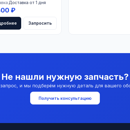
вка:
Доставка от 1 дня
300 ₽
дробнее
Запросить
Не нашли нужную запчасть?
 запрос, и мы подберём нужную деталь для вашего об
Получить консультацию