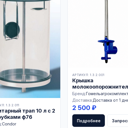
АРТИКУЛ: 1.3.2.001
Крышка
молокоопорожнител
3 электродами
Бренд:
Гомельагрокомплек
11.02.000-01
Доставка:
Доставка от 1 дн
Л: 1.3.2.011
2 500 ₽
тарный трап 10 л с 2
рубками ф76
Подробнее
Запрос
:
Condor