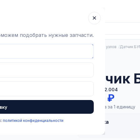
ка
Гарантия
О компании
Блог
Контакты
×
поможем подобрать нужные запчасти.
Молокоприемные узлы
Запчасти для молокоприемных узлов
Датчик БУ
В наличии
Датчик 
Артикул:
1.3.2.004
5 692 ₽
Цена указана за 1 единицу
вку
 с
политикой конфиденциальности
Доставка
от 1 дня