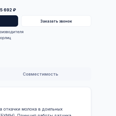
5 692 ₽
Заказать звонок
роизводителя
 юрлиц
Совместимость
а откачки молока в доильных
(БУМН). Принцип работы датчика