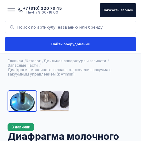
+7 (910) 320 79 45
Заказать звонок
Пн-Пт 9:00-18:00
Найти оборудование
Главная
Каталог
Доильная аппаратура и запчасти
Запасные части
Диафрагма молочного клапана отключения вакуума с
вакуумным управлением (к Afimilk)
В наличии
Диафрагма молочного