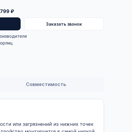
799 ₽
Заказать звонок
роизводителя
 юрлиц
Совместимость
ости или загрязнений из нижних точек
стройство монтируется в самой низкой