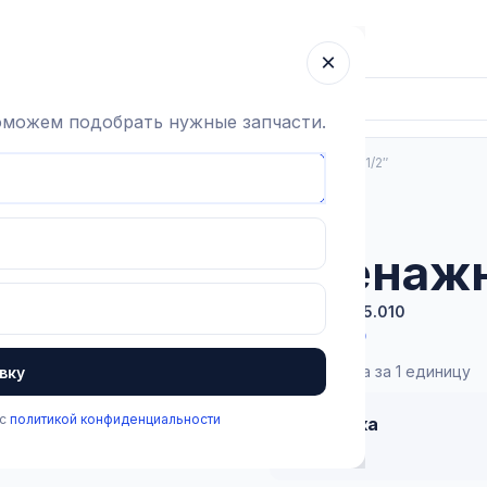
ка
Гарантия
О компании
Блог
Контакты
×
поможем подобрать нужные запчасти.
Вакуумная система
Вакуумопровод
Дренажный слив 1/2″
В наличии
Дренажн
Артикул:
1.2.5.010
799 ₽
Цена указана за 1 единицу
вку
 с
политикой конфиденциальности
Доставка
от 1 дня