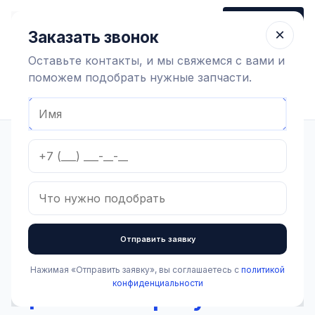
+7 (910) 320 79 45
Заказать звонок
Пн-Пт 9:00-18:00
×
Заказать звонок
Оставьте контакты, и мы свяжемся с вами и
поможем подобрать нужные запчасти.
Найти оборудование
Главная
Каталог
Доильная аппаратура и запчасти
Доильные аппараты
Части доильных аппаратов
Зажим шланговый пластиковый
В наличии
Зажим шланговый
Отправить заявку
пластиковый
Нажимая «Отправить заявку», вы соглашаетесь с
политикой
Артикул:
2.2.4.004
конфиденциальности
Цена по запросу