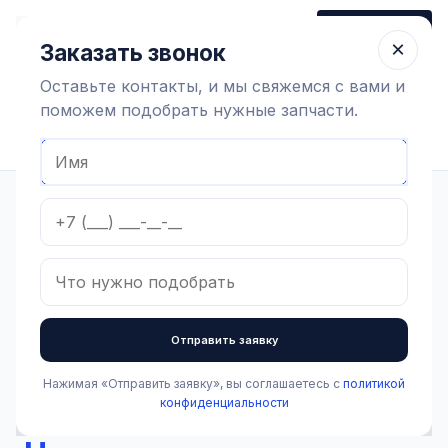
+7 (910) 320 79 45
Заказать звонок
Пн-Пт 9:00-18:00
×
Заказать звонок
Оставьте контакты, и мы свяжемся с вами и
поможем подобрать нужные запчасти.
Найти оборудование
Главная
Каталог
Доильное оборудование и агрегаты
Молокоприемные узлы
Запчасти для молокоприемных узлов
Камера предохранительная к молокоопорожнителю
В наличии
Камера
Отправить заявку
предохранительная к
Нажимая «Отправить заявку», вы соглашаетесь с
политикой
молокоопорожнителю
конфиденциальности
Артикул:
1.3.2.006