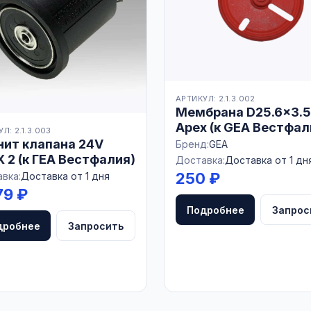
АРТИКУЛ: 2.1.3.002
Мембрана D25.6×3.5
Apex (к GEA Вестфал
Л: 2.1.3.003
7051-1703-000/1
нит клапана 24V
Бренд:
GEA
 2 (к ГЕА Вестфалия)
Доставка:
Доставка от 1 дн
250 ₽
вка:
Доставка от 1 дня
79 ₽
Подробнее
Запрос
дробнее
Запросить