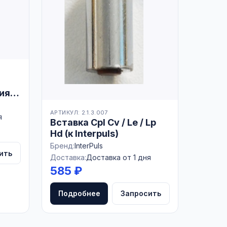
ия)
АРТИКУЛ: 2.1.3.007
я
Вставка Cpl Cv / Le / Lp
Hd (к Interpuls)
Бренд:
InterPuls
ить
Доставка:
Доставка от 1 дня
585 ₽
Подробнее
Запросить