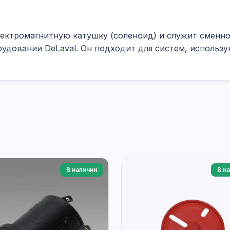
лектромагнитную катушку (соленоид) и служит сменн
удовании DeLaval. Он подходит для систем, использ
В наличии
В н