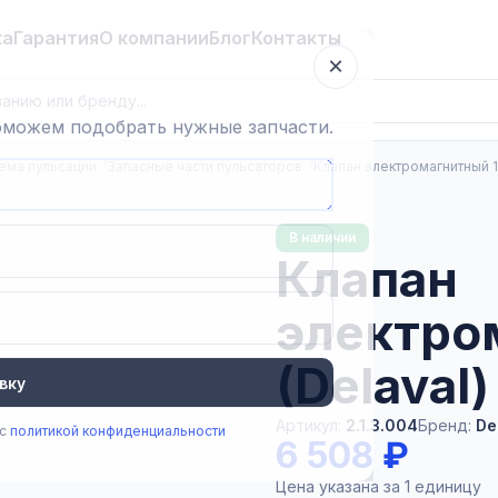
ка
Гарантия
О компании
Блог
Контакты
×
поможем подобрать нужные запчасти.
ема пульсации
Запасные части пульсаторов
Клапан электромагнитный 12
В наличии
Клапан
электро
(Delaval)
вку
Артикул:
2.1.3.004
Бренд:
De
 с
политикой конфиденциальности
6 508 ₽
Цена указана за 1 единицу