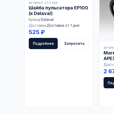
АРТИКУЛ: 2.1.3.005
Шайба пульсатора EP100
(к Delaval)
Бренд:
Delaval
Доставка:
Доставка от 1 дня
525 ₽
Подробнее
Запросить
АРТИКУ
Маг
APEX
Доста
2 6
По