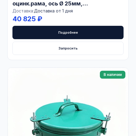
оцинк.рама, ось Ø 25мм,
опрокидывающаяся,
Доставка:
Доставка от 1 дня
полиуретан.колеса, БЕЛАРУСЬ
40 825 ₽
Подробнее
Запросить
В наличии