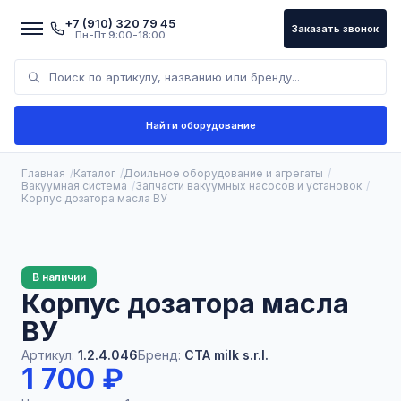
+7 (910) 320 79 45
Заказать звонок
Пн-Пт 9:00-18:00
Найти оборудование
Главная
Каталог
Доильное оборудование и агрегаты
Вакуумная система
Запчасти вакуумных насосов и установок
Корпус дозатора масла ВУ
В наличии
Корпус дозатора масла
ВУ
Артикул:
1.2.4.046
Бренд:
CTA milk s.r.l.
1 700 ₽