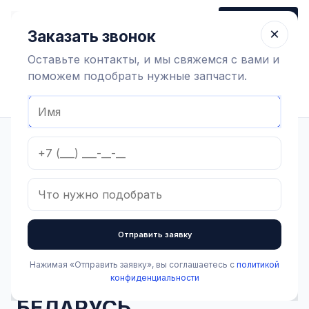
+7 (910) 320 79 45
Заказать звонок
Пн-Пт 9:00-18:00
×
Заказать звонок
Оставьте контакты, и мы свяжемся с вами и
поможем подобрать нужные запчасти.
Найти оборудование
Главная
Каталог
Фильтрация молока
Комплектующие системы фильтрации
Корпус фильтра тонкой очистки молока 5т, (патрубки 38мм),
БЕЛАРУСЬ
В наличии
Отправить заявку
Корпус фильтра тонкой
очистки молока 5т,
Нажимая «Отправить заявку», вы соглашаетесь с
политикой
конфиденциальности
(патрубки 38мм),
БЕЛАРУСЬ