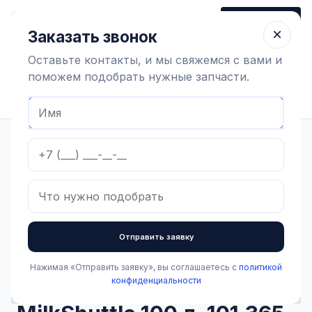
+7 (910) 320 79 45
Заказать звонок
Пн-Пт 9:00-18:00
×
Заказать звонок
Оставьте контакты, и мы свяжемся с вами и
поможем подобрать нужные запчасти.
Найти оборудование
Главная
Каталог
Оборудование коровников
Содержание коров
Запчасти для молочного такси Urban
Крышка в сборе для MilkShuttle 100 л, 101.365
Отправить заявку
Нажимая «Отправить заявку», вы соглашаетесь с
политикой
В наличии
конфиденциальности
Крышка в сборе для