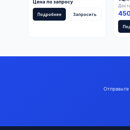
Цена по запросу
РОС
Доста
450
Подробнее
Запросить
По
Отправьте