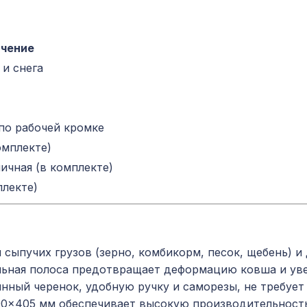
ачение
 и снега
по рабочей кромке
омплекте)
ичная (в комплекте)
плекте)
сыпучих грузов (зерно, комбикорм, песок, щебень) и 
ьная полоса предотвращает деформацию ковша и уве
ный черенок, удобную ручку и саморезы, не требует
0×405 мм обеспечивает высокую производительность