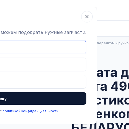
ка
Гарантия
О компании
Блог
Контакты
×
поможем подобрать нужные запчасти.
ь
Лопата для зерна и снега 490х405мм, пластиковая, с черенком и ручк
В наличии
Лопата д
снега 4
пластико
вку
черенком
 с
политикой конфиденциальности
БЕЛАРУ