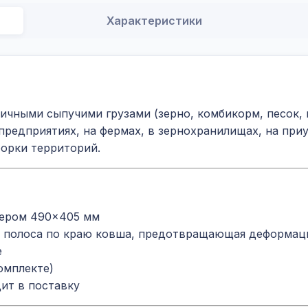
Характеристики
ичными сыпучими грузами (зерно, комбикорм, песок, щ
предприятиях, на фермах, в зернохранилищах, на приу
борки территорий.
мером 490×405 мм
 полоса по краю ковша, предотвращающая деформац
е
омплекте)
ит в поставку