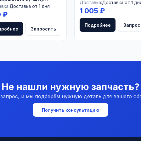
сталь, 12л, РОССИЯ
Доставка:
Доставка от 1 дн
СИЯ
вка:
Доставка от 1 дня
1 005 ₽
 ₽
Подробнее
Запрос
дробнее
Запросить
Не нашли нужную запчасть?
 запрос, и мы подберём нужную деталь для вашего об
Получить консультацию