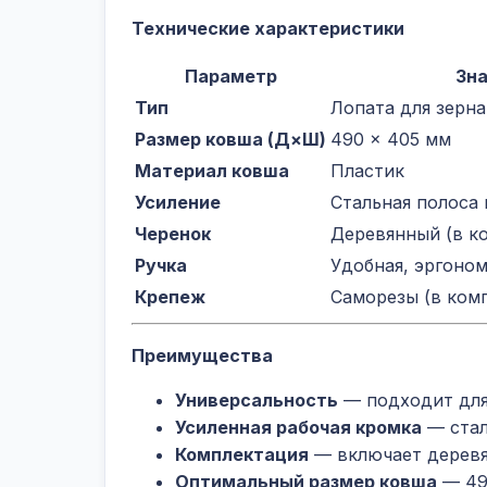
Технические характеристики
Параметр
Зн
Тип
Лопата для зерна
Размер ковша (Д×Ш)
490 × 405 мм
Материал ковша
Пластик
Усиление
Стальная полоса 
Черенок
Деревянный (в к
Ручка
Удобная, эргоном
Крепеж
Саморезы (в ком
Преимущества
Универсальность
— подходит для 
Усиленная рабочая кромка
— стал
Комплектация
— включает деревян
Оптимальный размер ковша
— 49