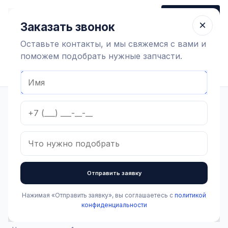
+7 (910) 320 79 45
Заказать звонок
Пн-Пт 9:00-18:00
×
Заказать звонок
Оставьте контакты, и мы свяжемся с вами и
поможем подобрать нужные запчасти.
Найти оборудование
Главная
Каталог
Доильное оборудование и агрегаты
Вакуумная система
Запчасти вакуумных насосов и установок
Лопатка вакуумного насоса GPV 1500
В наличии
Лопатка вакуумного
Отправить заявку
насоса GPV 1500
Нажимая «Отправить заявку», вы соглашаетесь с
политикой
Артикул:
1.2.4.032
конфиденциальности
2 200 ₽