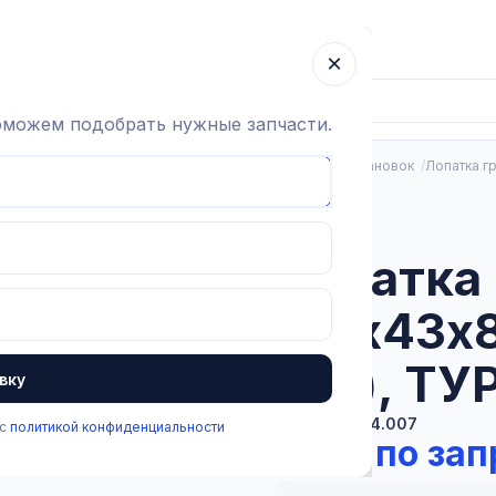
ка
Гарантия
О компании
Блог
Контакты
×
поможем подобрать нужные запчасти.
Вакуумная система
Запчасти вакуумных насосов и установок
Лопатка гр
В наличии
Лопатка 
4,9х43х8
шт.), Т
вку
Артикул:
1.2.4.007
 с
политикой конфиденциальности
Цена по зап