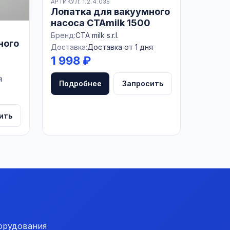
АРТИКУЛ: 1.2.4.035
Лопатка для вакуумного
насоса CTAmilk 1500
Бренд:
CTA milk s.r.l.
ного
Доставка:
Доставка от 1 дня
1 998 ₽
я
Подробнее
Запросить
ить
орудования