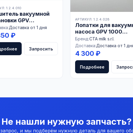
Л: 1.2.4.010
шитель вакуумной
АРТИКУЛ: 1.2.4.028
ановки GPV
Лопатки для вакуум
0/2200,
вка:
Доставка от 1 дня
насоса GPV 1000
ТРАСЕРВИС,
850 ₽
CTAmilk
Бренд:
CTA milk s.r.l.
АРУСЬ
Доставка:
Доставка от 1 дн
дробнее
Запросить
4 300 ₽
Подробнее
Запрос
Не нашли нужную запчасть?
 запрос, и мы подберём нужную деталь для вашего об