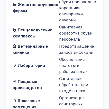
обуви при входе в
🐄
Животноводческие
коровники,
фермы
свинарники,
овчарни
Санитарная
🐔
Птицеводческие
обработка обуви
комплексы
персонала
🏥
Ветеринарные
Предотвращение
клиники
заноса инфекций
Обеспечение
🔬
Лаборатории
чистоты в
рабочих зонах
Санитарная
🍎
Пищевые
обработка при
производства
входе в цеха
Организация
🚪
Шлюзовые
санитарных
помещения