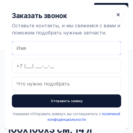
+7 (910) 320 79 45
Заказать звонок
Пн-Пт 9:00-18:00
×
Заказать звонок
Оставьте контакты, и мы свяжемся с вами и
поможем подобрать нужные запчасти.
Найти оборудование
Главная
Каталог
Зоотехнические товары
Хозинвентарь
Мат дезинфицирующий 100х100х3 см, 14 л
Отправить заявку
В наличии
Нажимая «Отправить заявку», вы соглашаетесь с
политикой
Мат дезинфицирующий
конфиденциальности
100х100х3 см, 14 л