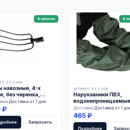
В наличии
В н
Л: 3.5.0.058
 навозные, 4-х
АРТИКУЛ: 3.5.0.006
е, без черенка,
Нарукавники ПВХ,
СИЯ
водонепроницаемые
вка:
Доставка от 1 дня
оливковый (упак. 2ш
 ₽
Доставка:
Доставка от 1 дн
465 ₽
дробнее
Запросить
Подробнее
Запрос