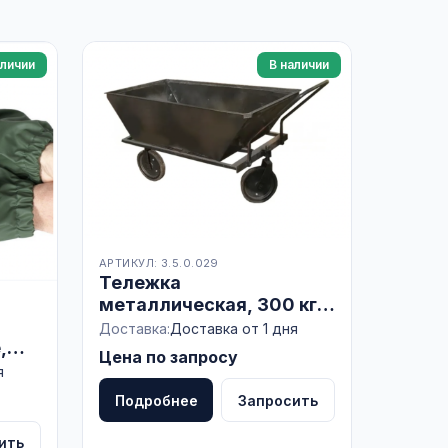
аличии
В наличии
АРТИКУЛ: 3.5.0.029
Тележка
металлическая, 300 кг,
со съемным кузовом,
Доставка:
Доставка от 1 дня
,
ось Ø 20мм, БЕЛАРУСЬ
Цена по запросу
т)
я
Подробнее
Запросить
ить