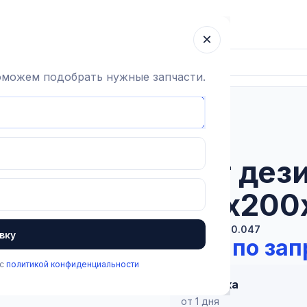
ка
Гарантия
О компании
Блог
Контакты
×
поможем подобрать нужные запчасти.
ь
Мат дезинфицирующий 100х200х3 см, 26 л
В наличии
Мат дез
100х200х
Артикул:
3.5.0.047
вку
Цена по зап
 с
политикой конфиденциальности
Доставка
от 1 дня