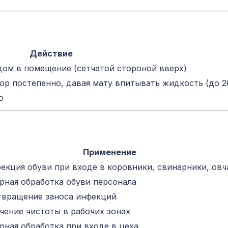
Действие
дом в помещение (сетчатой стороной вверх)
р постепенно, давая мату впитывать жидкость (до 2
ю
Применение
екция обуви при входе в коровники, свинарники, ов
рная обработка обуви персонала
вращение заноса инфекций
чение чистоты в рабочих зонах
рная обработка при входе в цеха