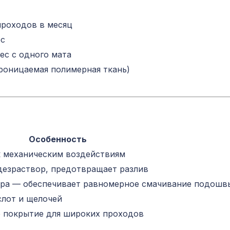
проходов в месяц
ес
мес с одного мата
роницаемая полимерная ткань)
Особенность
 механическим воздействиям
дезраствор, предотвращает разлив
ура — обеспечивает равномерное смачивание подош
слот и щелочей
 покрытие для широких проходов