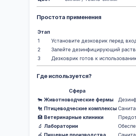
Простота применения
Этап
1
Установите дезковрик перед вхо
2
Залейте дезинфицирующий раство
3
Дезковрик готов к использовани
Где используется?
Сфера
🐄
Животноводческие фермы
Дезинф
🐔
Птицеводческие комплексы
Санита
🏥
Ветеринарные клиники
Предот
🔬
Лаборатории
Обеспе
🍎
Пищевые производства
Санита