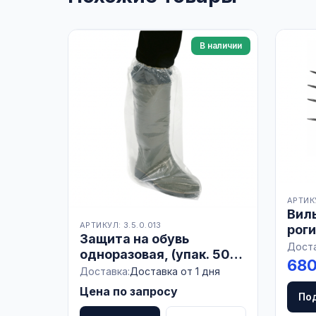
В наличии
АРТИКУ
Вилы
АРТИКУЛ: 3.5.0.013
роги
Защита на обувь
РОС
Доста
одноразовая, (упак. 50
680
пар), ГЕРМАНИЯ
Доставка:
Доставка от 1 дня
Цена по запросу
По