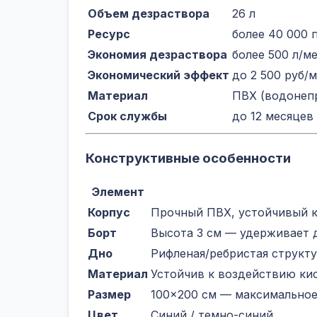
Объем дезраствора
26 л
Ресурс
более 40 000 
Экономия дезраствора
более 500 л/м
Экономический эффект
до 2 500 руб/
Материал
ПВХ (водонеп
Срок службы
до 12 месяцев
Конструктивные особенности
Элемент
Корпус
Прочный ПВХ, устойчивый к
Борт
Высота 3 см — удерживает 
Дно
Рифленая/ребристая структ
Материал
Устойчив к воздействию ки
Размер
100×200 см — максимальное
Цвет
Синий / темно-синий