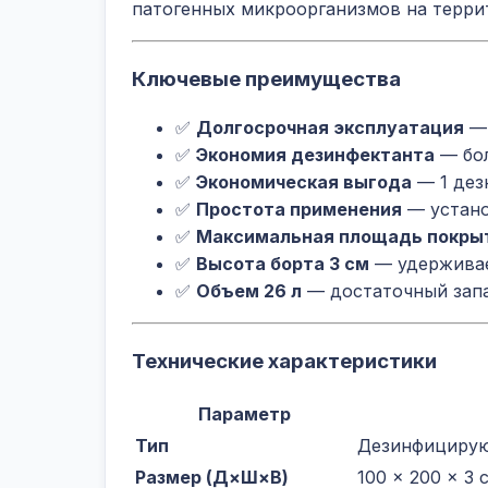
патогенных микроорганизмов на терри
Ключевые преимущества
✅
Долгосрочная эксплуатация
— 
✅
Экономия дезинфектанта
— бол
✅
Экономическая выгода
— 1 дез
✅
Простота применения
— устано
✅
Максимальная площадь покры
✅
Высота борта 3 см
— удерживае
✅
Объем 26 л
— достаточный запа
Технические характеристики
Параметр
Тип
Дезинфицирую
Размер (Д×Ш×В)
100 × 200 × 3 