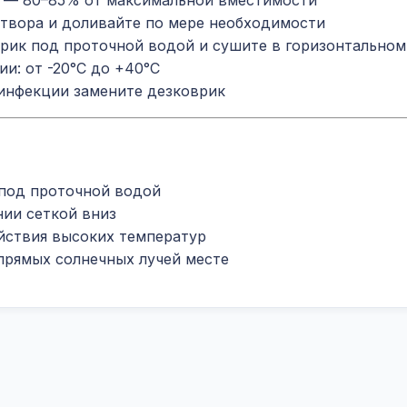
я — 80–85% от максимальной вместимости
створа и доливайте по мере необходимости
рик под проточной водой и сушите в горизонтальном
и: от -20°C до +40°C
инфекции замените дезковрик
 под проточной водой
нии сеткой вниз
йствия высоких температур
прямых солнечных лучей месте