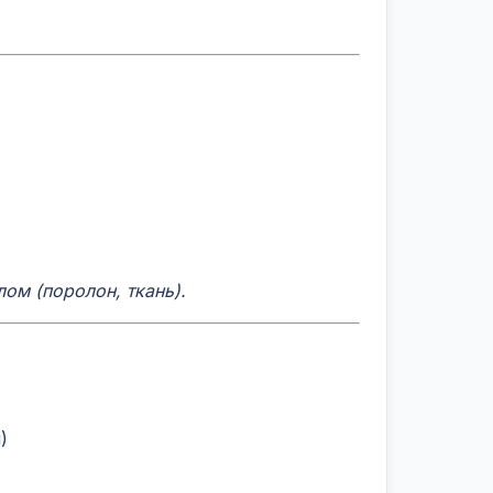
ом (поролон, ткань).
л)