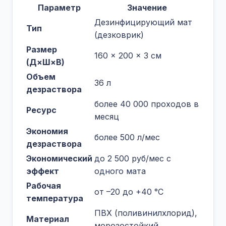
Параметр
Значение
Дезинфицирующий мат
Тип
(дезковрик)
Размер
160 × 200 × 3 см
(Д×Ш×В)
Объем
36 л
дезраствора
более 40 000 проходов в
Ресурс
месяц
Экономия
более 500 л/мес
дезраствора
Экономический
до 2 500 руб/мес с
эффект
одного мата
Рабочая
от –20 до +40 °C
температура
ПВХ (поливинилхлорид),
Материал
морозостойкий