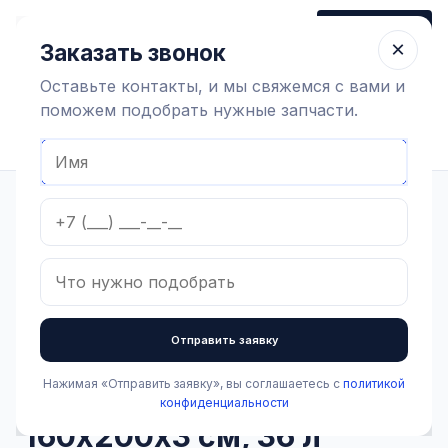
+7 (910) 320 79 45
Заказать звонок
Пн-Пт 9:00-18:00
×
Заказать звонок
Оставьте контакты, и мы свяжемся с вами и
поможем подобрать нужные запчасти.
Найти оборудование
Главная
Каталог
Зоотехнические товары
Хозинвентарь
Мат дезинфицирующий 160х200х3 см, 36 л
Отправить заявку
В наличии
Нажимая «Отправить заявку», вы соглашаетесь с
политикой
Мат дезинфицирующий
конфиденциальности
160х200х3 см, 36 л