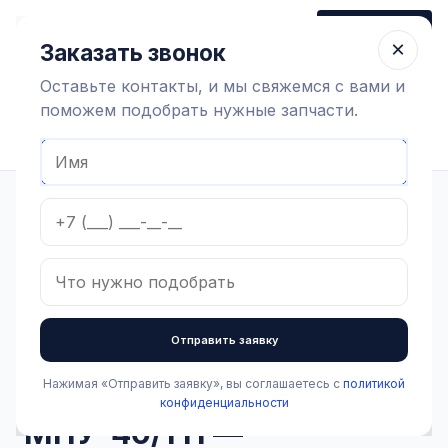
+7 (910) 320 79 45
Заказать звонок
Пн-Пт 9:00-18:00
×
Заказать звонок
Оставьте контакты, и мы свяжемся с вами и
поможем подобрать нужные запчасти.
Найти оборудование
Главная
Каталог
Доильное оборудование и агрегаты
Молокоприемные узлы
Молокоприемник в сборе
МПУ-40/1 Н — молокоприемник из нержавейки 40 л,
вертикальный, Турция
Отправить заявку
Нажимая «Отправить заявку», вы соглашаетесь с
политикой
конфиденциальности
В наличии
МПУ-40/1 Н —