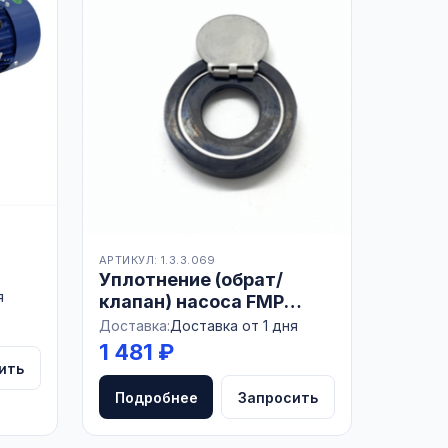
АРТИКУЛ: 1.3.3.069
Уплотнение (обрат/
/ч,
я
клапан) насоса FMP
Ь
55/110 DELAVAL
Доставка:
Доставка от 1 дня
1 481 ₽
ить
Подробнее
Запросить