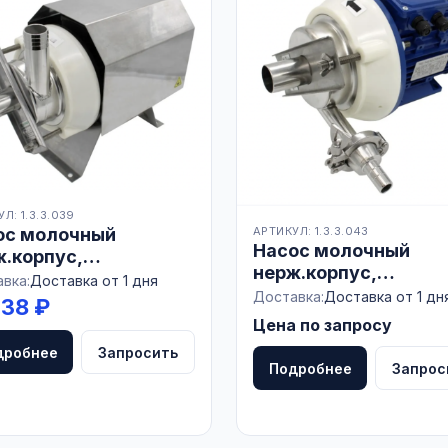
Л: 1.3.3.039
ос молочный
АРТИКУЛ: 1.3.3.043
Насос молочный
ж.корпус,
нерж.корпус,
.тарелка, 15-25 м3/
вка:
Доставка от 1 дня
нерж.тарелка, 6,5 м3
Доставка:
Доставка от 1 дн
одерниз., БЕЛАРУСЬ
738 ₽
модерниз., БЕЛАРУС
Цена по запросу
дробнее
Запросить
Подробнее
Запрос