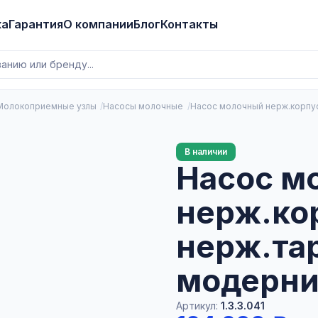
ка
Гарантия
О компании
Блог
Контакты
Молокоприемные узлы
Насосы молочные
Насос молочный нерж.корпус,
В наличии
Насос м
нерж.ко
нерж.тар
модерни
Артикул:
1.3.3.041