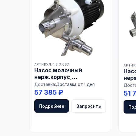
АРТИКУЛ: 1.3.3.033
АРТИКУ
Насос молочный
Нас
нерж.корпус,
нер
нерж.тарелка, 13 м3/ч,
нерж
Доставка:
Доставка от 1 дня
Доста
БЕЛАРУСЬ
ч, м
57 385 ₽
51 
Подробнее
Запросить
По