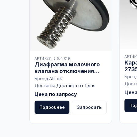
АРТИКУ
АРТИКУЛ: 2.5.4.019
Караб
Диафрагма молочного
273
клапана отключения
Бренд
вакуума с
Бренд:
Afimilk
Доста
пневмоуправлением НО
Доставка:
Доставка от 1 дня
(к Afimilk)
Цена
Цена по запросу
По
Подробнее
Запросить