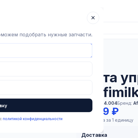
ка
Гарантия
О компании
Блог
Контакты
×
поможем подобрать нужные запчасти.
сные части
Плата управления MPC (к Afimilk)
В наличии
Плата у
(к Afimilk
Артикул:
2.5.4.004
Бренд:
Af
вку
70 599 ₽
 с
политикой конфиденциальности
Цена указана за 1 единицу
Доставка