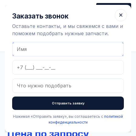
+7 (910) 320 79 45
Заказать звонок
Пн-Пт 9:00-18:00
×
Заказать звонок
Оставьте контакты, и мы свяжемся с вами и
поможем подобрать нужные запчасти.
Найти оборудование
Главная
Каталог
Зоотехнические товары
Хозинвентарь
Покрышка колеса тележки ТУ-250 (с камерой), БЕЛАРУСЬ
В наличии
Покрышка колеса
Отправить заявку
тележки ТУ-250 (с
камерой), БЕЛАРУСЬ
Нажимая «Отправить заявку», вы соглашаетесь с
политикой
конфиденциальности
Артикул:
3.5.0.026
Цена по запросу