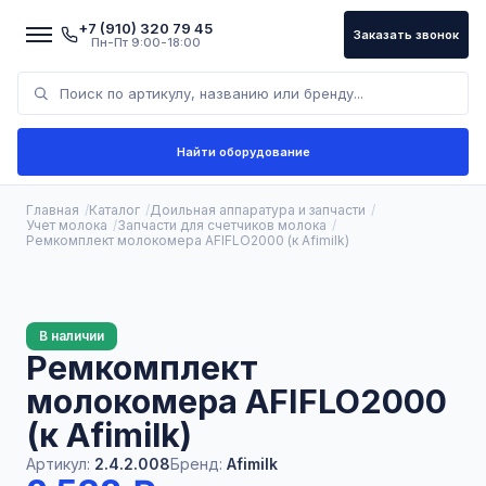
+7 (910) 320 79 45
Заказать звонок
Пн-Пт 9:00-18:00
Найти оборудование
Главная
Каталог
Доильная аппаратура и запчасти
Учет молока
Запчасти для счетчиков молока
Ремкомплект молокомера AFIFLO2000 (к Afimilk)
В наличии
Ремкомплект
молокомера AFIFLO2000
(к Afimilk)
Артикул:
2.4.2.008
Бренд:
Afimilk