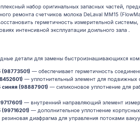
плексный набор оригинальных запасных частей, пред
ого ремонта счетчиков молока DeLaval MM15 (FlowMas
осстановить герметичность измерительной системы, 
ловиях интенсивной эксплуатации доильного зала
.
одные детали для замены быстроизнашивающихся ком
 (98773501)
— обеспечивает герметичность соединен
8452601)
— уплотнительный элемент для подвижных 
 синяя (98887901)
— силиконовое уплотнение для раб
9717601)
— внутренний направляющий элемент измер
 (99716201)
— дополнительное уплотнение корпусных
резиновая диафрагма для управления потоками ваку