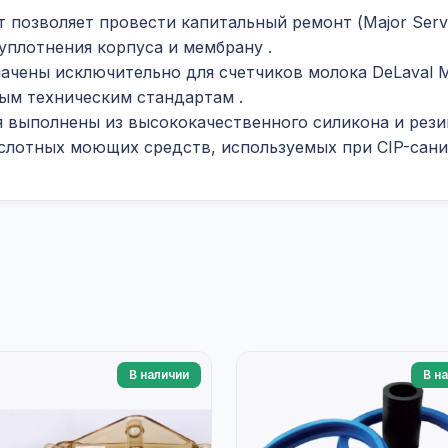
т позволяет провести капитальный ремонт (Major Servi
 уплотнения корпуса и мембрану
.
начены исключительно для счетчиков молока DeLaval M
ным техническим стандартам
.
я выполнены из высококачественного силикона и рез
слотных моющих средств, используемых при CIP-сан
В наличии
В н