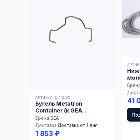
АРТИКУ
Ниж
моло
GEA 
Бренд
Доста
АРТИКУЛ: 2.4.2.004
41 
Бугель Metatron
Container (к GEA
По
Westfalia)
Бренд:
GEA
Доставка:
Доставка от 1 дня
1 853 ₽