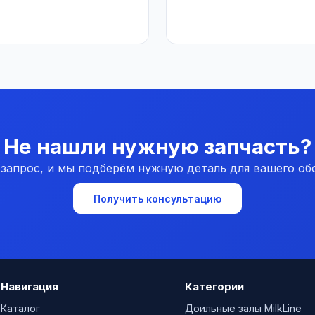
Не нашли нужную запчасть?
 запрос, и мы подберём нужную деталь для вашего об
Получить консультацию
Навигация
Категории
Каталог
Доильные залы MilkLine