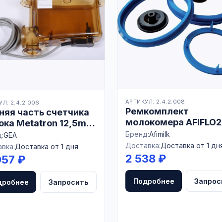
АРТИКУЛ: 2.4.2.008
Л: 2.4.2.006
Ремкомплект
няя часть счетчика
молокомера AFIFLO
ка Metatron 12,5m (к
(к Afimilk)
Westfalia)
Бренд:
Afimilk
:
GEA
Доставка:
Доставка от 1 дн
вка:
Доставка от 1 дня
2 538 ₽
057 ₽
Подробнее
Запрос
дробнее
Запросить