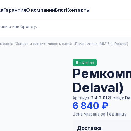
ка
Гарантия
О компании
Блог
Контакты
 молока
Запчасти для счетчиков молока
Ремкомплект MM15 (к Delaval)
В наличии
Ремкомп
Delaval)
Артикул:
2.4.2.012
Бренд:
De
6 840 ₽
Цена указана за 1 единицу
Доставка