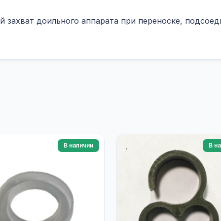
ый захват доильного аппарата при переноске, подсое
В наличии
В н