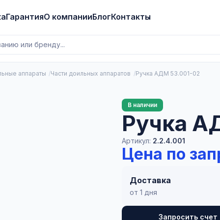
ка
Гарантия
О компании
Блог
Контакты
ьные аппараты
Части доильных аппаратов
Ручка АДМ 53.001-02
В наличии
Ручка А
Артикул:
2.2.4.001
Цена по зап
Доставка
от 1 дня
Запросить счет