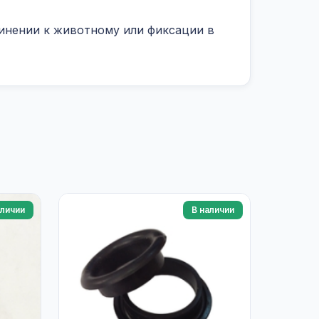
динении к животному или фиксации в
аличии
В наличии