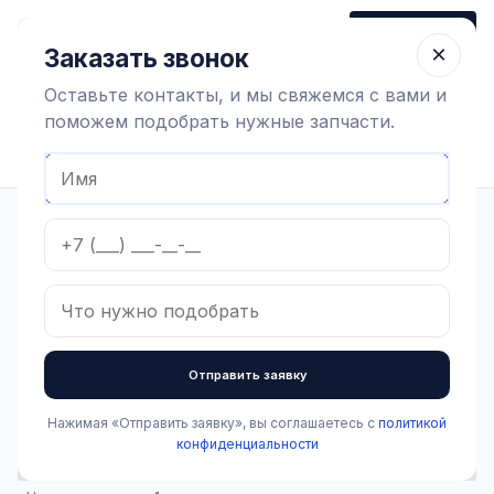
+7 (910) 320 79 45
Заказать звонок
Пн-Пт 9:00-18:00
×
Заказать звонок
Оставьте контакты, и мы свяжемся с вами и
поможем подобрать нужные запчасти.
Найти оборудование
Главная
Каталог
Доильная аппаратура и запчасти
Доильные аппараты
Запчасти для коллекторов
Скоба крепления ACR MC5 (к Delaval)
В наличии
Скоба крепления ACR
Отправить заявку
MC5 (к Delaval)
Нажимая «Отправить заявку», вы соглашаетесь с
политикой
Артикул:
2.2.2.009
Бренд:
Delaval
конфиденциальности
2 224 ₽