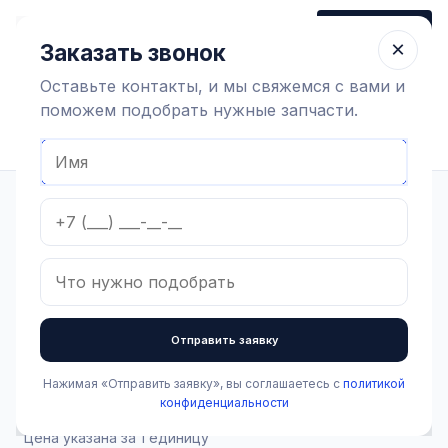
+7 (910) 320 79 45
Заказать звонок
Пн-Пт 9:00-18:00
×
Заказать звонок
Оставьте контакты, и мы свяжемся с вами и
поможем подобрать нужные запчасти.
Найти оборудование
Главная
Каталог
Доильная аппаратура и запчасти
Учет молока
Счетчики молока
Счетчик молока (к GEA Westfalia)
В наличии
Счетчик молока (к GEA
Отправить заявку
Westfalia)
Артикул:
2.4.1.001
Бренд:
GEA
Нажимая «Отправить заявку», вы соглашаетесь с
политикой
58 243 ₽
конфиденциальности
Цена указана за 1 единицу