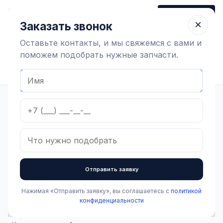
+7 (910) 320 79 45
Заказать звонок
Пн-Пт 9:00-18:00
×
Заказать звонок
Оставьте контакты, и мы свяжемся с вами и
поможем подобрать нужные запчасти.
Найти оборудование
Главная
Каталог
Доильное оборудование и агрегаты
Вакуумная система
Вакуумопровод
Тройник ПВХ клеевой 90*63 мм
В наличии
Тройник ПВХ клеевой
Отправить заявку
90*63 мм
Нажимая «Отправить заявку», вы соглашаетесь с
политикой
Артикул:
1.2.5.026
конфиденциальности
1 500 ₽