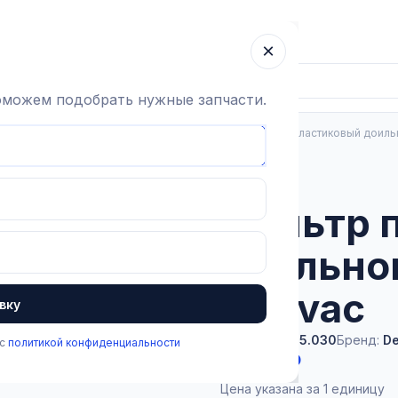
ка
Гарантия
О компании
Блог
Контакты
×
поможем подобрать нужные запчасти.
ьные аппараты
Запчасти Дуовак Делаваль
Фильтр пластиковый доиль
В наличии
Фильтр 
доильно
Duovac
вку
Артикул:
2.2.5.030
Бренд:
De
 с
политикой конфиденциальности
563 ₽
Цена указана за 1 единицу