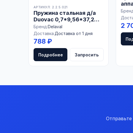
апп
АРТИКУЛ: 2.2.5.021
пласти
Бренд
Пружина стальная д/а
DeLa
Доста
Duovac 0,7*9,56*37,2
2 7
мм
Бренд:
Delaval
Доставка:
Доставка от 1 дня
По
788 ₽
Подробнее
Запросить
Отправьте