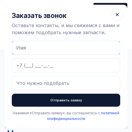
+7 (910) 320 79 45
Заказать звонок
Пн-Пт 9:00-18:00
×
Заказать звонок
Оставьте контакты, и мы свяжемся с вами и
поможем подобрать нужные запчасти.
Найти оборудование
Главная
Каталог
Оборудование коровников
Содержание коров
Запчасти для молочного такси Urban
Шарнир/соединение рамы для крышки, 100.676
В наличии
Шарнир/соединение
Отправить заявку
рамы для крышки,
Нажимая «Отправить заявку», вы соглашаетесь с
политикой
100.676
конфиденциальности
Артикул:
5.3.6.022
Бренд:
Urban