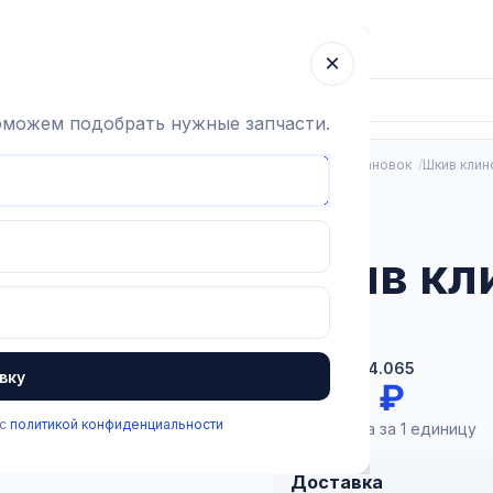
ка
Гарантия
О компании
Блог
Контакты
×
поможем подобрать нужные запчасти.
Вакуумная система
Запчасти вакуумных насосов и установок
Шкив клин
В наличии
Шкив кл
140
Артикул:
1.2.4.065
вку
5 099 ₽
 с
политикой конфиденциальности
Цена указана за 1 единицу
Доставка