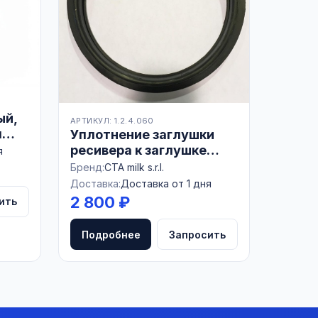
ый,
АРТИКУЛ: 1.2.4.060
м
Уплотнение заглушки
ресивера к заглушке
я
6001010
Бренд:
CTA milk s.r.l.
Доставка:
Доставка от 1 дня
2 800 ₽
ить
Подробнее
Запросить