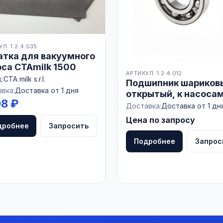
Л: 1.2.4.035
атка для вакуумного
са CTAmilk 1500
АРТИКУЛ: 1.2.4.012
:
CTA milk s.r.l.
Подшипник шариков
вка:
Доставка от 1 дня
открытый, к насоса
98 ₽
НВ-75, УВД, РОССИЯ
Доставка:
Доставка от 1 дн
Цена по запросу
дробнее
Запросить
Подробнее
Запрос