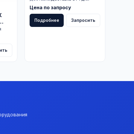
прозрачный, 501Т40,
Цена по запросу
РОССИЯ
Х
Подробнее
Запросить
я
ить
орудования