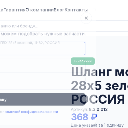
ка
Гарантия
О компании
Блог
Контакты
×
поможем подобрать нужные запчасти.
 ПВХ 28х5 зеленый, Ш-62, РОССИЯ
В наличии
Шланг м
28х5 зел
РОССИЯ
вку
Артикул:
8.3.0.012
 с
политикой конфиденциальности
368 ₽
Цена указана за 1 единицу