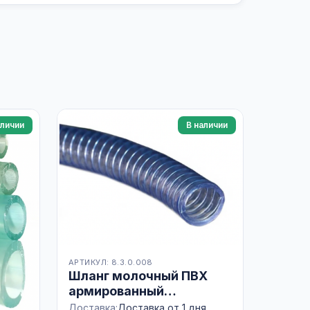
аличии
В наличии
АРТИКУЛ: 8.3.0.008
Шланг молочный ПВХ
армированный
металлом 40х4,5
Доставка:
Доставка от 1 дня