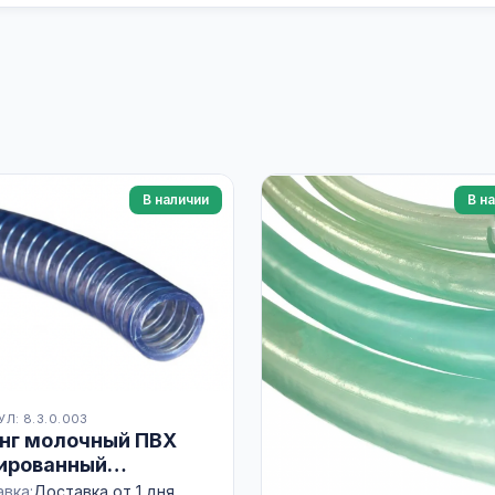
В наличии
В н
Л: 8.3.0.003
нг молочный ПВХ
ированный
аллом 50х5,5
вка:
Доставка от 1 дня