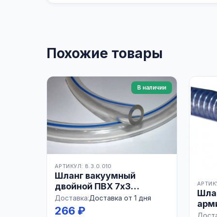
Похожие товары
В наличии
АРТИКУЛ: 8.3.0.010
Шланг вакуумный
АРТИКУ
двойной ПВХ 7х3
Шла
прозрачный с полосой,
Доставка:
Доставка от 1 дня
арм
МН7*2, РОССИЯ
266 ₽
мет
Доста