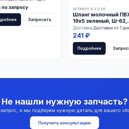
зрачный, 501Т50,
 по запросу
АРТИКУЛ: 8.3.0.011
СИЯ
Шланг молочный ПВ
дробнее
Запросить
19х5 зеленый, Ш-62,
РОССИЯ
Доставка:
Доставка от 1 дн
241 ₽
Подробнее
Запрос
Не нашли нужную запчасть?
 запрос, и мы подберём нужную деталь для вашего об
Получить консультацию