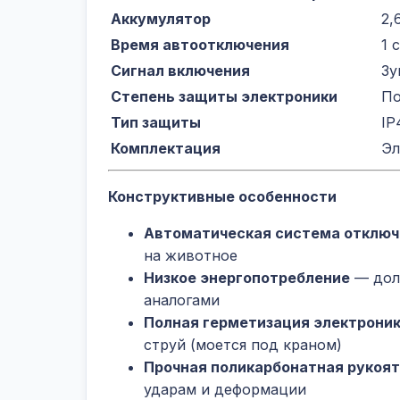
Аккумулятор
2,
Время автоотключения
1 
Сигнал включения
Зу
Степень защиты электроники
По
Тип защиты
IP
Комплектация
Эл
Конструктивные особенности
Автоматическая система отключе
на животное
Низкое энергопотребление
— долг
аналогами
Полная герметизация электрони
струй (моется под краном)
Прочная поликарбонатная рукоят
ударам и деформации