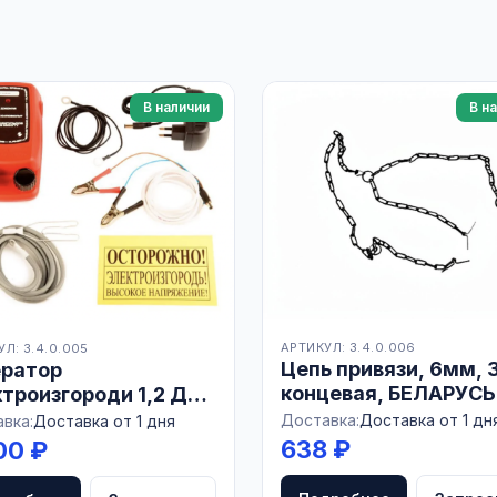
В наличии
В н
АРТИКУЛ: 3.4.0.006
Л: 3.4.0.005
Цепь привязи, 6мм, 
ератор
концевая, БЕЛАРУСЬ
троизгороди 1,2 Дж
км, 12/220В, РОССИЯ
Доставка:
Доставка от 1 дн
вка:
Доставка от 1 дня
638 ₽
00 ₽