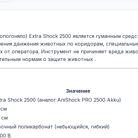
погоняло) Extra Shock 2500 является гуманным средст
ения движения животных по коридорам, специальным з
ых от оператора. Инструмент не причиняет вреда жив
тельным нормам о защите животных
.
Значение
tra Shock 2500 (аналог AniShock PRO 2500 Akku)
 см
 см
очный поликарбонат (небьющийся, гибкий)
00 В