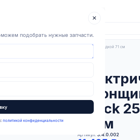
ка
Гарантия
О компании
Блог
Контакты
×
поможем подобрать нужные запчасти.
Электрический погонщик скота Extra Shock 2500, c насадкой 71 см
В наличии
Электри
погонщик
Shock 25
вку
71 см
 с
политикой конфиденциальности
Артикул:
3.4.0.002