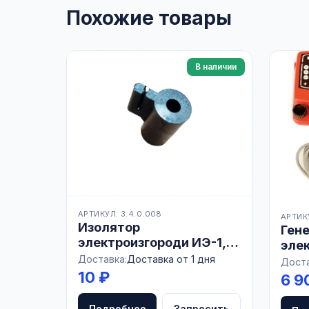
Похожие товары
В наличии
АРТИКУЛ: 3.4.0.008
АРТИКУ
Изолятор
Ген
электроизгороди ИЭ-1,
элек
БЕЛАРУСЬ
до 1
Доставка:
Доставка от 1 дня
Доста
10 ₽
6 9
Подробнее
Запросить