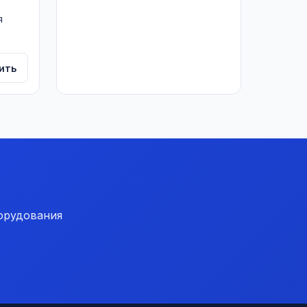
я
ить
орудования