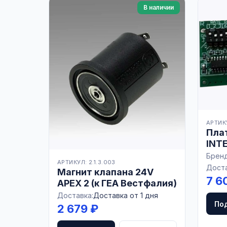
В наличии
АРТИКУ
Плат
INT
Бренд
АРТИКУЛ: 2.1.3.003
Доста
Магнит клапана 24V
7 6
APEX 2 (к ГЕА Вестфалия)
Доставка:
Доставка от 1 дня
По
2 679 ₽