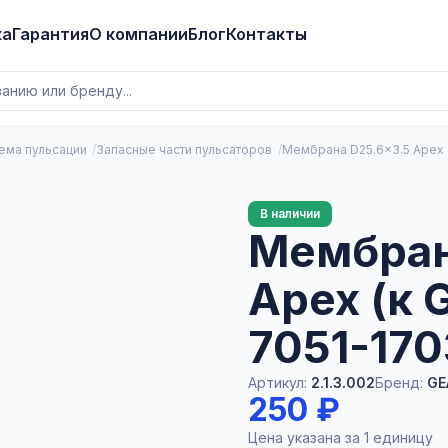
ка
Гарантия
О компании
Блог
Контакты
ема пульсации
Запасные части пульсаторов
Мембрана D25.6×3.5 Apex (
В наличии
Мембран
Apex (к 
7051-170
Артикул:
2.1.3.002
Бренд:
GE
250 ₽
Цена указана за 1 единицу