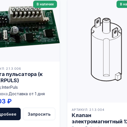
В наличии
В н
Л: 2.1.3.006
а пульсатора (к
ERPULS)
:
InterPuls
вка:
Доставка от 1 дня
03 ₽
АРТИКУЛ: 2.1.3.004
дробнее
Запросить
Клапан
электромагнитный 1