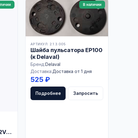
аличии
В наличии
АРТИКУЛ: 2.1.3.005
Шайба пульсатора EP100
(к Delaval)
Бренд:
Delaval
Доставка:
Доставка от 1 дня
525 ₽
Подробнее
Запросить
2V