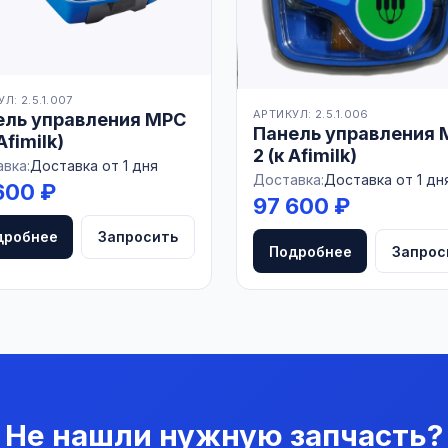
Л: 2.5.1.007
АРТИКУЛ: 2.5.1.006
ель управления MPC
Панель управления 
Afimilk)
2 (к Afimilk)
вка:
Доставка от 1 дня
Доставка:
Доставка от 1 дн
600 ₽
97 600 ₽
дробнее
Запросить
Подробнее
Запрос
Не нашли нужную запчасть?