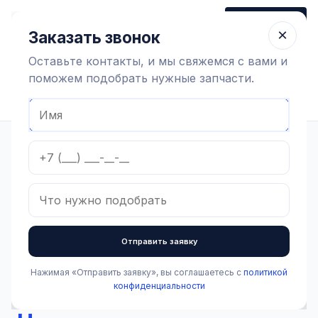
+7 (910) 320 79 45
Заказать звонок
Пн-Пт 9:00-18:00
×
Заказать звонок
Оставьте контакты, и мы свяжемся с вами и
поможем подобрать нужные запчасти.
Найти оборудование
Главная
Каталог
Оборудование коровников
Содержание коров
Запчасти для молочного такси Urban
Центрифугальный насос, нержавейка, 12V, 981.605 S
В наличии
Центрифугальный насос,
Отправить заявку
нержавейка, 12V, 981.605
Нажимая «Отправить заявку», вы соглашаетесь с
политикой
S
конфиденциальности
Артикул:
5.3.6.080
Бренд:
Urban