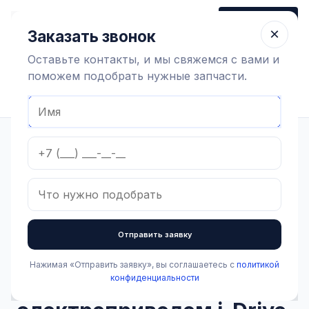
+7 (910) 320 79 45
Заказать звонок
Пн-Пт 9:00-18:00
×
Заказать звонок
Оставьте контакты, и мы свяжемся с вами и
поможем подобрать нужные запчасти.
Найти оборудование
Главная
Каталог
Оборудование коровников
Содержание коров
Запчасти для молочного такси Urban
Управление электроприводом i-Drive, 951.257 SII
Отправить заявку
Нажимая «Отправить заявку», вы соглашаетесь с
политикой
В наличии
конфиденциальности
Управление