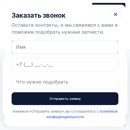
+7 (910) 320 79 45
Заказать звонок
Пн-Пт 9:00-18:00
×
Заказать звонок
Оставьте контакты, и мы свяжемся с вами и
поможем подобрать нужные запчасти.
Найти оборудование
Главная
Статьи
Фильтрация молока
Статьи
Фильтрация молока
Отправить заявку
2 июля 2015
Нажимая «Отправить заявку», вы соглашаетесь с
политикой
конфиденциальности