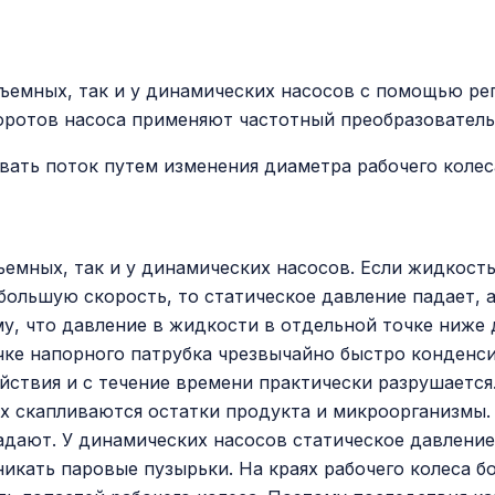
ъемных, так и у динамических насосов с помощью рег
боротов насоса применяют частотный преобразователь
ать поток путем изменения диаметра рабочего колес
ъемных, так и у динамических насосов. Если жидкост
ольшую скорость, то статическое давление падает, 
му, что давление в жидкости в отдельной точке ниже
чке напорного патрубка чрезвычайно быстро конденс
йствия и с течение времени практически разрушается
х скапливаются остатки продукта и микроорганизмы.
адают. У динамических насосов статическое давление
никать паровые пузырьки. На краях рабочего колеса б