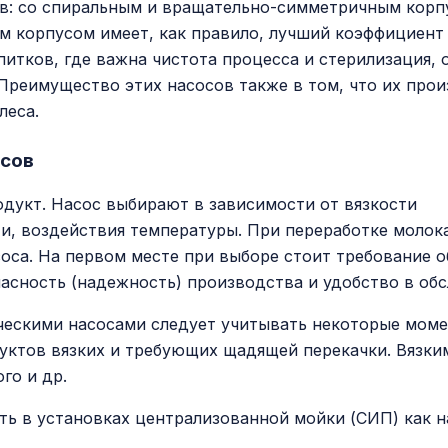
: со спиральным и вращательно-симметричным корпус
м корпусом имеет, как правило, лучший коэффициент
итков, где важна чистота процесса и стерилизация, 
реимущество этих насосов также в том, что их про
леса.
осов
дукт. Насос выбирают в зависимости от вязкости
ти, воздействия температуры. При переработке молок
са. На первом месте при выборе стоит требование о
пасность (надежность) производства и удобство в об
ескими насосами следует учитывать некоторые моме
ктов вязких и требующих щадящей перекачки. Вязким
го и др.
ь в установках централизованной мойки (СИП) как н