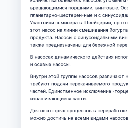
количества объемных насосов упомянем 
вращающимися поршнями, винтовые. Особ
планетарно-шестерен-ные и с синусоидал
Участники семинара в Швейцарии, прохо
этот насос на линии смешивания йогурта
продукта. Насосы с синусоидальным ви
также предназначены для бережной перек
В насосах динамического действия испол
и осевые насосы.
Внутри этой группы насосов различают
требуют подачи перекачиваемого продук
частей. Единственное исключение -тор
изнашивающиеся части.
Для некоторых процессов в переработке
можно достичь не всеми видами насосов