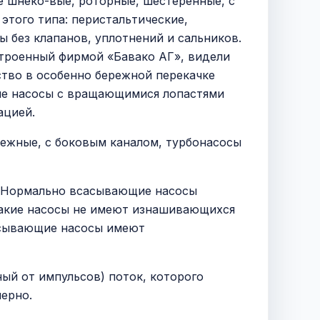
 шнеко-вые, роторные, шестеренные, с
того типа: перистальтические,
 без клапанов, уплотнений и сальников.
строенный фирмой «Бавако АГ», видели
ство в особенно бережной перекачке
ые насосы c вращающимися лопастями
ацией.
бежные, с боковым каналом, турбонасосы
. Нормально всасывающие насосы
такие насосы не имеют изнашивающихся
асывающие насосы имеют
ый от импульсов) поток, которого
ерно.