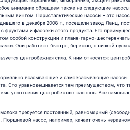
следующие: поршневые, мембранные, эксцентриковые
ое внимание обращаем также на следующие насосы э
ьным винтом. Перистальтические насосы – это насосы
дившего в декабре 2008 г., посещали завод Ланц, по
 с фруктами и фасовки этого продукта. Его преимуще
нтом особой конструкции и плане-тарно-шестеренчат
ачки. Они работают быстро, бережно, с низкой пульс
ьзуется центробежная сила. К ним относятся: центро
 нормально всасывающие и самовсасывающие насосы
та. Это уравновешивается тем преимуществом, что 
цевые уплотнения центробежных насосов. Все самовс
 молока требуется постоянный, равномерный (свободн
. Поршневой насос, например, качает очень неравном