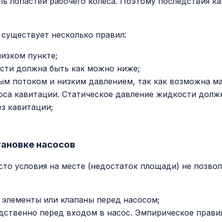
ь лопастей рабочего колеса. Поэтому последствия ка
 существует несколько правил:
низком пункте;
сти должна быть как можно ниже;
ным потоком и низким давлением, так как возможна м
са кавитации. Статическое давление жидкости должн
ез кавитации;
тановке насосов
сто условия на месте (недостаток площади) не позво
 элементы или клапаны перед насосом;
едственно перед входом в насос. Эмпирическое прави