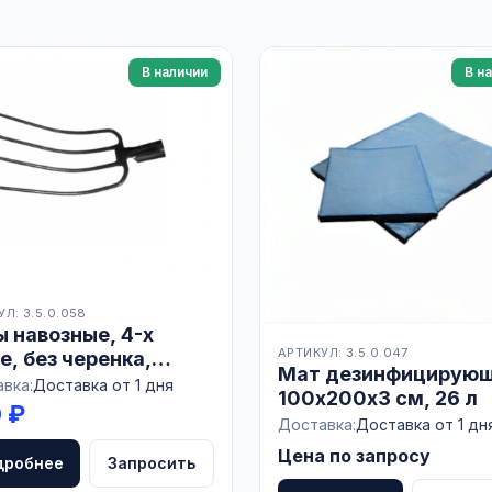
В наличии
В н
Л: 3.5.0.058
 навозные, 4-х
АРТИКУЛ: 3.5.0.047
е, без черенка,
Мат дезинфицирую
СИЯ
вка:
Доставка от 1 дня
100х200х3 см, 26 л
 ₽
Доставка:
Доставка от 1 дн
Цена по запросу
дробнее
Запросить