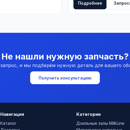
Подробнее
Запрос
Не нашли нужную запчасть?
 запрос, и мы подберём нужную деталь для вашего об
Получить консультацию
Навигация
Категории
Каталог
Доильные залы MilkLine
Доставка
Маркировка животных