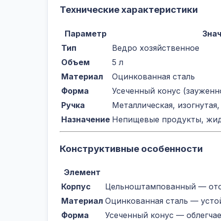
Технические характеристики
Параметр
Зна
Тип
Ведро хозяйственное
Объем
5 л
Материал
Оцинкованная сталь
Форма
Усеченный конус (зауженн
Ручка
Металлическая, изогнутая
Назначение
Непищевые продукты, жид
Конструктивные особенности
Элемент
Корпус
Цельноштампованный — отс
Материал
Оцинкованная сталь — усто
Форма
Усеченный конус — облегча