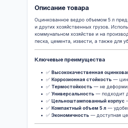
Описание товара
Оцинкованное ведро объемом 5 л пред
и других хозяйственных грузов. Исполь
коммунальном хозяйстве и на производ
песка, цемента, извести, а также для у
Ключевые преимущества
✅
Высококачественная оцинкова
✅
Коррозионная стойкость
— цин
✅
Термостойкость
— не деформир
✅
Универсальность
— подходит д
✅
Цельноштампованный корпус
—
✅
Компактный объем 5 л
— удобен
✅
Экономичность
— доступная це