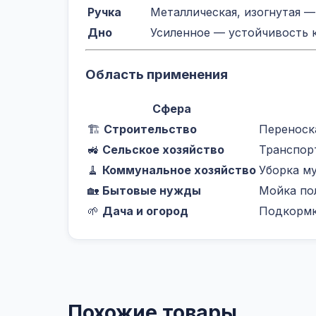
Ручка
Металлическая, изогнутая —
Дно
Усиленное — устойчивость 
Область применения
Сфера
🏗️
Строительство
Переноска
🚜
Сельское хозяйство
Транспор
🧹
Коммунальное хозяйство
Уборка му
🏡
Бытовые нужды
Мойка по
🌱
Дача и огород
Подкормк
Похожие товары