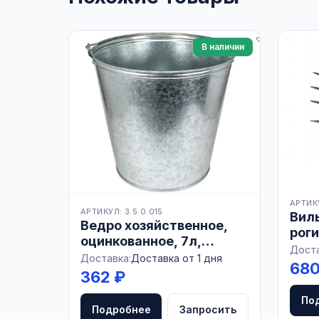
В наличии
АРТИКУ
АРТИКУЛ: 3.5.0.015
Вилы
Ведро хозяйственное,
роги
оцинкованное, 7л,
РОС
Доста
Россия
Доставка:
Доставка от 1 дня
680
362 ₽
По
Подробнее
Запросить